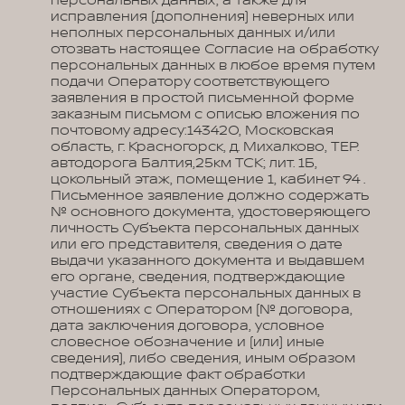
персональных данных, а также для
исправления (дополнения) неверных или
неполных персональных данных и/или
отозвать настоящее Согласие на обработку
персональных данных в любое время путем
подачи Оператору соответствующего
заявления в простой письменной форме
заказным письмом с описью вложения по
почтовому адресу:143420, Московская
область, г. Красногорск, д. Михалково, ТЕР.
автодорога Балтия,25км ТСК; лит. 1Б,
цокольный этаж, помещение 1, кабинет 94 .
Письменное заявление должно содержать
№ основного документа, удостоверяющего
личность Субъекта персональных данных
или его представителя, сведения о дате
выдачи указанного документа и выдавшем
его органе, сведения, подтверждающие
участие Субъекта персональных данных в
отношениях с Оператором (№ договора,
дата заключения договора, условное
словесное обозначение и (или) иные
сведения), либо сведения, иным образом
подтверждающие факт обработки
Персональных данных Оператором,