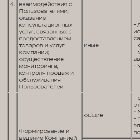
4.
взаимодействия с
Пользователями;
оказание
- 
консультационных
и
услуг, связанных с
са
предоставлением
иные
- 
товаров и услуг
- 
Компании;
ав
осуществление
- 
мониторинга,
контроля продаж и
обслуживания
Пользователей:
- 
от
- 
общие
- 
э
Формирование и
по
ведение Компанией