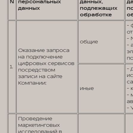
N
персональных
данных,
д
данных
подлежащих
п
обработке
о
- 
от
- 
общие
- 
Оказание запроса
э
на подключение
по
цифровых сервисов
1.
- 
посредством
и
записи на сайте
са
Компании:
иные
- 
- 
ав
- 
Проведение
маркетинговых
исследований в