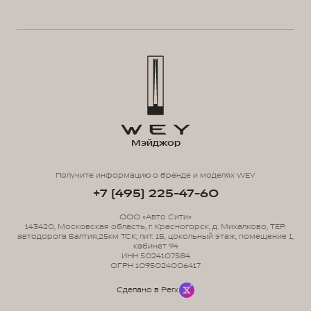
Мэйджор
Получите информацию о бренде и моделях WEY
+7 (495) 225-47-60
ООО «Авто Сити»
143420, Московская область, г. Красногорск, д. Михалково, ТЕР.
автодорога Балтия,25км ТСК; лит. 1Б, цокольный этаж, помещение 1,
кабинет 94
ИНН 5024107584
ОГРН 1095024006417
Сделано в Perx