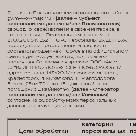
Я, являясь Пользователем официального сайта «
gwm-wey-major.ru »
(далее – Субъект
персональных данных и/или Пользователь)
свободно, своей волей и в своем интересе, в
соответствии с Федеральным законом от
27.07.2006 N 152 - ФЗ «О персональных данных»,
посредством проставления «галочки» в
соответствующем чек – боксе в на официальном
сайте « gwm-wey-major.ru », подписываю
настоящее Согласие и выражаю ООО «Авто
Сити» ИНН 5024107584 ОГРН 1095024006417,
адрес юр. лица: 143420, Московская область, г.
Красногорск, д. Михалково, ТЕР. автодорога
Балтия,25км ТСК; лит. 1Б, цокольный этаж,
помещение 1, кабинет 94
(далее - Оператор
персональных данных и/или Компания)
согласие на обработку моих персональных
данных на следующих условиях:
Категории
П
Цели обработки
персональных
п