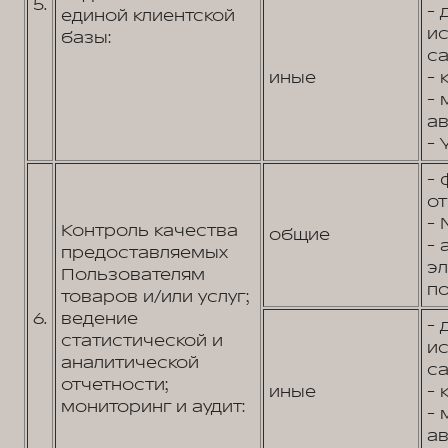
5.
- 
единой клиентской
и
базы:
са
иные
- 
- 
ав
- 
- 
от
- 
Контроль качества
общие
- 
предоставляемых
э
Пользователям
по
товаров и/или услуг;
6.
ведение
- 
статистической и
и
аналитической
са
отчетности;
иные
- 
мониторинг и аудит:
- 
ав