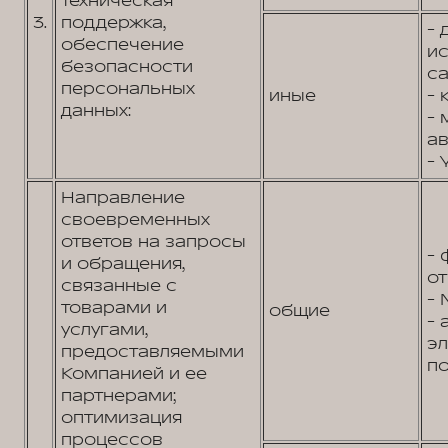
техническая
3.
поддержка,
- 
обеспечение
и
безопасности
са
персональных
иные
- 
данных:
- 
ав
- 
Направление
своевременных
ответов на запросы
- 
и обращения,
от
связанные с
- 
товарами и
общие
- 
услугами,
э
предоставляемыми
по
Компанией и ее
партнерами;
оптимизация
процессов