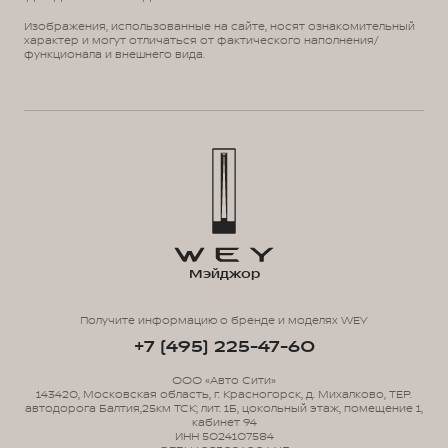
Изображения, использованные на сайте, носят ознакомительный
характер и могут отличаться от фактического наполнения/
функционала и внешнего вида.
Мэйджор
Получите информацию о бренде и моделях WEY
+7 (495) 225-47-60
ООО «Авто Сити»
143420, Московская область, г. Красногорск, д. Михалково, ТЕР.
автодорога Балтия,25км ТСК; лит. 1Б, цокольный этаж, помещение 1,
кабинет 94
ИНН 5024107584