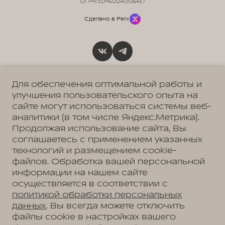
ОГРН 1095024006417
Сделано в Perx
Политика обработки персональных данных
Пользовательское соглашение
Для обеспечения оптимальной работы и
Согласие на коммуникацию
улучшения пользовательского опыта на
Согласие на предоставление персональных данных третьим лицам
Согласие на обработку ПД
сайте могут использоваться системы веб-
аналитики (в том числе Яндекс.Метрика).
Продолжая использование сайта, Вы
соглашаетесь с применением указанных
МЭЙДЖОР
Москва, Новорижское шоссе, 9 км от МКАД
технологий и размещением cookie-
+7 (495) 225-47-60
файлов. Обработка вашей персональной
МЭЙДЖОР
информации на нашем сайте
Москва, Ленинградское ш., д. 23
+7 (495) 225-47-59
осуществляется в соответствии с
МЭЙДЖОР
политикой обработки персональных
Москва, МКАД, 47 км
+7 (495) 225-47-61
данных
. Вы всегда можете отключить
файлы cookie в настройках вашего