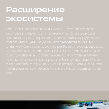
Расширение
экосистемы
Глобальная стратегия GWM — это не просто
экспорт продуктов и технологий. В ее основе
заложено расширение экосистемы за рубежом,
охватывающее научно-исследовательские и
опытно-конструкторские работы, производство,
цепочку поставок, продажи и послепродажное
обслуживание. Глобальное присутствие GWM
продолжает активно расти. За пределами Китая
реализовано свыше 2 млн автомобилей, а число
пользователей по всему миру уже превысило 16
млн.