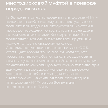
многодисковой муфтой в приводе
передних колес
Гибридная полноприводная платформа «Hi4T»
включает в себя систему интеллектуального
полного привода с многодисковой муфтой в
приводе передних колес, которая оснащена
тремя механическими блокировками. Это
позволяет бесшовно передавать крутящий
момент от оси к каждому из колес.
Система поддерживает передачу до 100%
крутящего момента на любое колесо, что
позволяет автомобилю легко преодолевать
трудные участки местности. Эта конфигурация
сочетает максимальную экономию топлива при
движении в городских условиях и высокую
мощность, необходимую для езды по
бездорожью. Гибридная полноприводная
платформа «Hi4T» разработана для
внедорожников TANK.