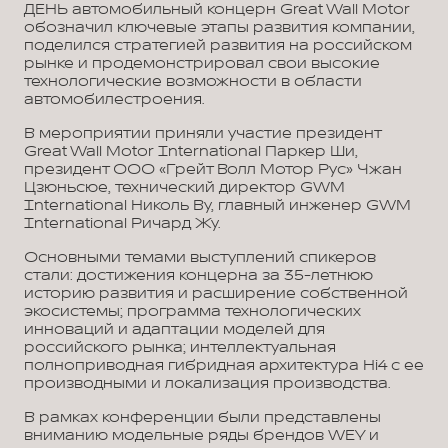
ДЕНЬ автомобильный концерн Great Wall Motor
обозначил ключевые этапы развития компании,
поделился стратегией развития на российском
рынке и продемонстрировал свои высокие
технологические возможности в области
автомобилестроения.
В мероприятии приняли участие президент
Great Wall Motor International Паркер Ши,
президент ООО «Грейт Волл Мотор Рус» Чжан
Цзюньсюе, технический директор GWM
International Николь Ву, главный инженер GWM
International Ричард Жу.
Основными темами выступлений спикеров
стали: достижения концерна за 35-летнюю
историю развития и расширение собственной
экосистемы; программа технологических
инноваций и адаптации моделей для
российского рынка; интеллектуальная
полноприводная гибридная архитектура Hi4 с ее
производными и локализация производства.
В рамках конференции были представлены
вниманию модельные ряды брендов WEY и