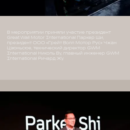
В мероприятии приняли участие президент
Great Wall Motor International Паркер Ши,
президент ООО «Грейт Волл Мотор Рус» Чжан
Цзюньсюе, технический директор GWM
International Николь Ву, главный инженер GWM
International Ричард Жу.