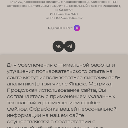
143420, Московская область, г. Красногорск, д. Михалково, ТЕР.
автодорога Балтия,25км ТСК; лит. 1Б, цокольный этаж, помещение 1,
кабинет 94
ИНН 5024107584
ОГРН 1095024006417
Сделано в Perx
Политика обработки персональных данных
Пользовательское соглашение
Для обеспечения оптимальной работы и
Согласие на коммуникацию
улучшения пользовательского опыта на
Согласие на предоставление персональных данных третьим лицам
Согласие на обработку ПД
сайте могут использоваться системы веб-
аналитики (в том числе Яндекс.Метрика).
Продолжая использование сайта, Вы
соглашаетесь с применением указанных
МЭЙДЖОР
Москва, Новорижское шоссе, 9 км от МКАД
технологий и размещением cookie-
+7 (495) 225-47-60
файлов. Обработка вашей персональной
МЭЙДЖОР
информации на нашем сайте
Москва, Ленинградское ш., д. 23
+7 (495) 225-47-59
осуществляется в соответствии с
МЭЙДЖОР