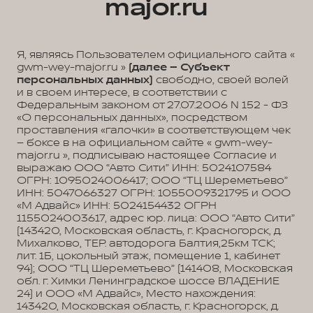
major.ru
Я, являясь Пользователем официального сайта «
gwm-wey-major.ru »
(далее – Субъект
персональных данных)
свободно, своей волей
и в своем интересе, в соответствии с
Федеральным законом от 27.07.2006 N 152 - ФЗ
«О персональных данных», посредством
проставления «галочки» в соответствующем чек
– боксе в на официальном сайте « gwm-wey-
major.ru », подписываю настоящее Согласие и
выражаю ООО “Авто Сити” ИНН: 5024107584
ОГРН: 1095024006417; ООО “ТЦ Шереметьево”
ИНН: 5047066327 ОГРН: 1055009321795 и ООО
«М Адвайс» ИНН: 5024154432 ОГРН
1155024003617, адрес юр. лица: ООО “Авто Сити”
(143420, Московская область, г. Красногорск, д.
Михалково, ТЕР. автодорога Балтия,25км ТСК;
лит. 1Б, цокольный этаж, помещение 1, кабинет
94); ООО “ТЦ Шереметьево” (141408, Московская
обл. г. Химки Ленинградское шоссе ВЛАДЕНИЕ
24) и ООО «М Адвайс», Место нахождения:
143420, Московская область, г. Красногорск, д.