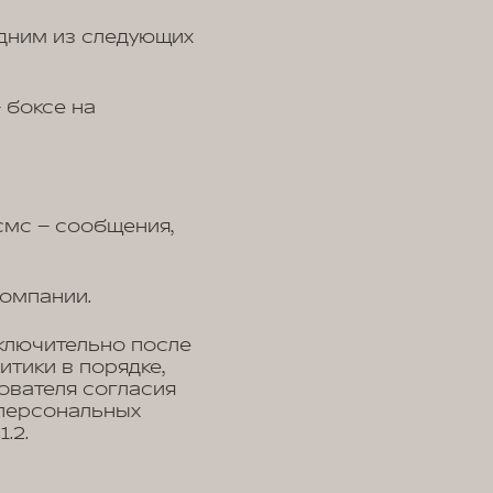
дним из следующих
 боксе на
смс – сообщения,
омпании.
ключительно после
тики в порядке,
зователя согласия
 персональных
.2.