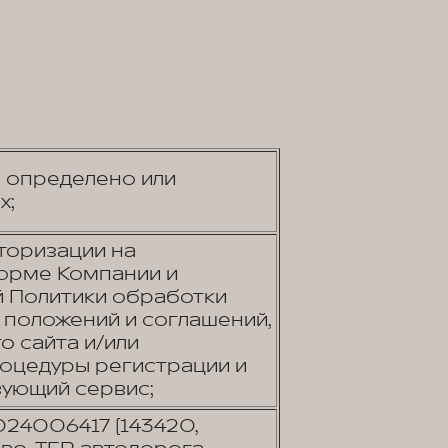
о определено или
х;
торизации на
орме Компании и
 Политики обработки
й положений и соглашений,
 сайта и/или
оцедуры регистрации и
вующий сервис;
024006417 (143420,