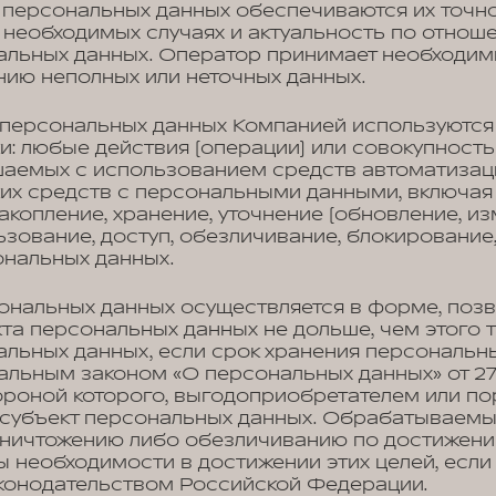
персональных данных обеспечиваются их точно
в необходимых случаях и актуальность по отнош
альных данных. Оператор принимает необходи
нию неполных или неточных данных.
персональных данных Компанией используютс
: любые действия (операции) или совокупность
шаемых с использованием средств автоматизац
их средств с персональными данными, включая 
акопление, хранение, уточнение (обновление, из
ьзование, доступ, обезличивание, блокирование,
ональных данных.
ональных данных осуществляется в форме, поз
та персональных данных не дольше, чем этого 
льных данных, если срок хранения персональн
льным законом «О персональных данных» от 27.
ороной которого, выгодоприобретателем или по
я субъект персональных данных. Обрабатываем
уничтожению либо обезличиванию по достижени
ты необходимости в достижении этих целей, если
конодательством Российской Федерации.