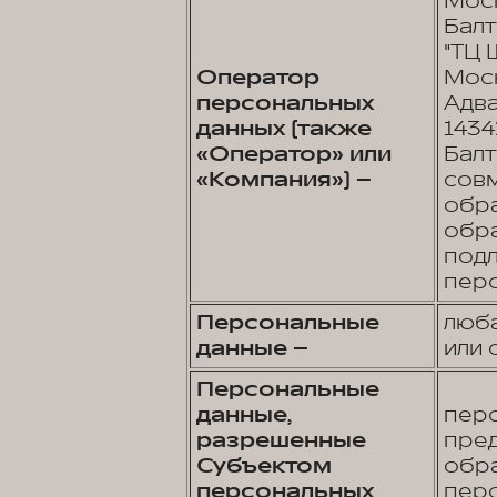
Моск
Балт
"ТЦ 
Оператор
Моск
персональных
Адва
данных (также
1434
«Оператор» или
Балт
«Компания») –
совм
обра
обра
подл
перс
Персональные
люба
данные –
или 
Персональные
данные,
перс
разрешенные
пред
Субъектом
обра
персональных
перс