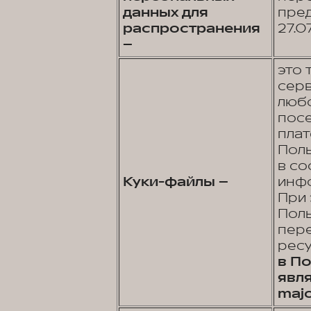
данных для
пре
распространения
27.0
–
это 
серв
любо
посе
плат
Поль
в со
Куки-файлы –
инфо
При 
Поль
пере
рес
в П
явл
majo