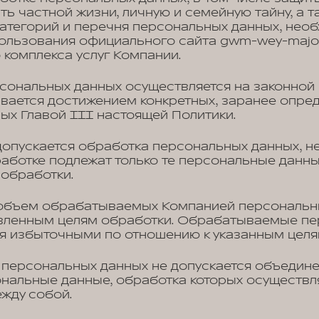
ь частной жизни, личную и семейную тайну, а 
категорий и перечня персональных данных, нео
ользования официального сайта gwm-wey-major.
 комплекса услуг Компании.
ональных данных осуществляется на законной
вается достижением конкретных, заранее опред
х Главой III настоящей Политики.
опускается обработка персональных данных, н
аботке подлежат только те персональные данны
 обработки.
объем обрабатываемых Компанией персональн
явленным целям обработки. Обрабатываемые п
я избыточными по отношению к указанным целя
персональных данных не допускается объедине
альные данные, обработка которых осуществляе
жду собой.