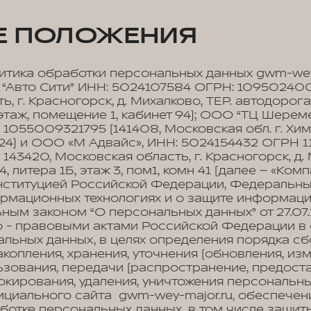
ИЕ ПОЛОЖЕНИЯ
тика обработки персональных данных gwm-wey
“Авто Сити” ИНН: 5024107584 ОГРН: 1095024006
, г. Красногорск, д. Михалково, ТЕР. автодорога
 этаж, помещение 1, кабинет 94); ООО “ТЦ Шерем
1055009321795 (141408, Московская обл. г. Хи
4) и ООО «М Адвайс», ИНН: 5024154432 ОГРН 1
143420, Московская область, г. Красногорск, д.
, литера 1Б, этаж 3, пом1, комн 41 (далее – «Комп
онституцией Российской Федерации, Федеральн
мационных технологиях и о защите информации
ьным законом “О персональных данных” от 27.07.
 - правовыми актами Российской Федерации в 
льных данных, в целях определения порядка сбо
копления, хранения, уточнения (обновления, изм
ьзования, передачи (распространение, предостав
окирования, удаления, уничтожения персональн
циального сайта gwm-wey-major.ru, обеспечен
ботке персональных данных, в том числе защит