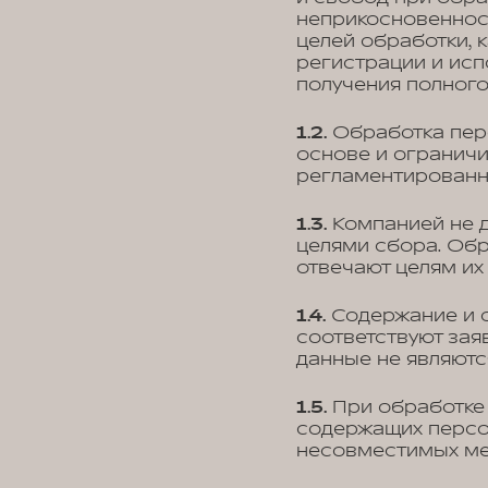
неприкосновенност
целей обработки, 
регистрации и исп
получения полного
1.2.
Обработка перс
основе и ограничи
регламентированны
1.3.
Компанией не д
целями сбора. Обр
отвечают целям их
1.4.
Содержание и 
соответствуют за
данные не являютс
1.5.
При обработке 
содержащих персон
несовместимых ме