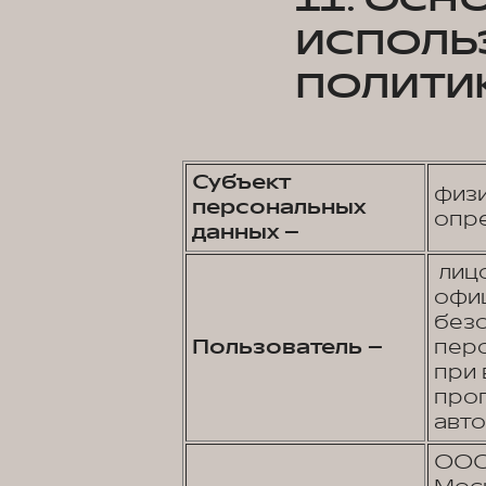
ИСПОЛЬ
ПОЛИТИ
Субъект
физи
персональных
опр
данных –
лицо
офи
без
Пользователь –
перс
при 
про
авто
ООО 