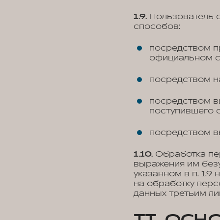
1.9.
Пользователь с
способов:
посредством пр
официальном с
посредством на
посредством вы
поступившего о
посредством в
1.10.
Обработка пе
выражения им безу
указанном в п. 1.9
на обработку перс
данных третьим лиц
II. ОСН