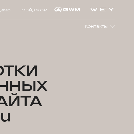
дилер
МЭЙДЖОР
Контакты
ОТКИ
ННЫХ
АЙТА
ru