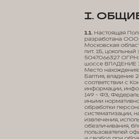
I. ОБЩ
1.1.
Настоящая Поли
разработана ООО 
Московская область
лит. 1Б, цокольный
5047066327 ОГРН: 
шоссе ВЛАДЕНИЕ 2
Место нахождения: 
Балтия, владение 24
соответствии с К
информации, инфор
149 - ФЗ, Федерал
иными нормативно
обработки персона
систематизации, на
извлечения, испол
обезличивания, бл
пользователей офи
и свобод при обра