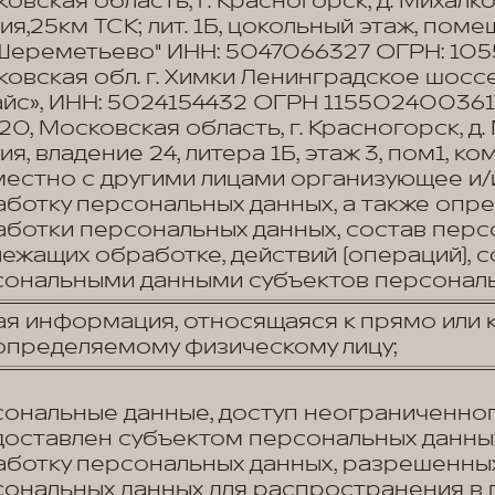
овская область, г. Красногорск, д. Михалко
ия,25км ТСК; лит. 1Б, цокольный этаж, поме
Шереметьево" ИНН: 5047066327 ОГРН: 105
овская обл. г. Химки Ленинградское шос
йс», ИНН: 5024154432 ОГРН 1155024003617
20, Московская область, г. Красногорск, д.
ия, владение 24, литера 1Б, этаж 3, пом1, к
естно с другими лицами организующее и
ботку персональных данных, а также опр
ботки персональных данных, состав перс
ежащих обработке, действий (операций), 
ональными данными субъектов персональ
я информация, относящаяся к прямо или
определяемому физическому лицу;
ональные данные, доступ неограниченног
оставлен субъектом персональных данных
ботку персональных данных, разрешенны
ональных данных для распространения в 