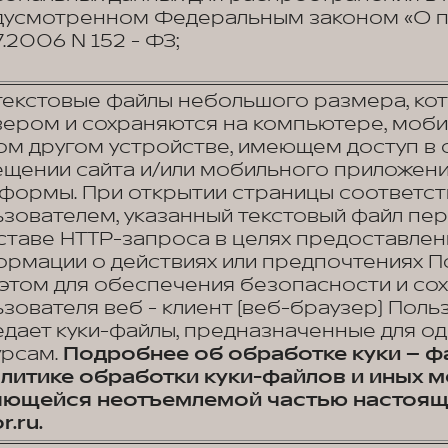
дусмотренном Федеральным законом «О п
7.2006 N 152 - ФЗ;
текстовые файлы небольшого размера, ко
ером и сохраняются на компьютере, моб
м другом устройстве, имеющем доступ в с
щении сайта и/или мобильного приложен
формы. При открытии страницы соответст
зователем, указанный текстовый файл пер
ставе HTTP-запроса в целях предоставлен
рмации о действиях или предпочтениях По
этом для обеспечения безопасности и со
зователя веб - клиент (веб-браузер) Польз
дает куки-файлы, предназначенные для од
урсам.
Подробнее об обработке куки – ф
олитике обработки куки-файлов и иных 
яющейся неотъемлемой частью настоящ
r.ru.