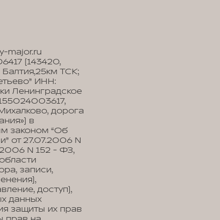
-major.ru
417 (143420,
 Балтия,25км ТСК;
етьево” ИНН:
мки Ленинградское
155024003617,
 Михалково, дорога
ания») в
ым законом “Об
” от 27.07.2006 N
2006 N 152 - ФЗ,
области
ра, записи,
енения),
ление, доступ),
ых данных
ия защиты их прав
ы прав на