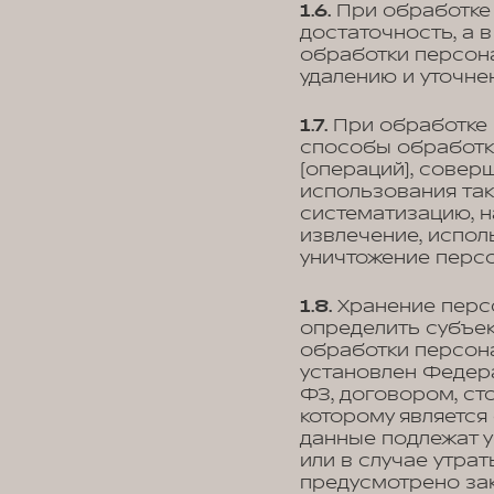
1.6.
При обработке 
достаточность, а 
обработки персон
удалению и уточне
1.7.
При обработке 
способы обработки
(операций), совер
использования так
систематизацию, н
извлечение, испол
уничтожение перс
1.8.
Хранение перс
определить субъек
обработки персона
установлен Федера
ФЗ, договором, ст
которому являетс
данные подлежат 
или в случае утра
предусмотрено за