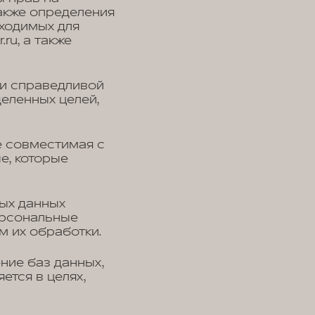
также определения
бходимых для
ru, а также
 и справедливой
еленных целей,
е совместимая с
е, которые
ых данных
ерсональные
м их обработки.
ние баз данных,
тся в целях,