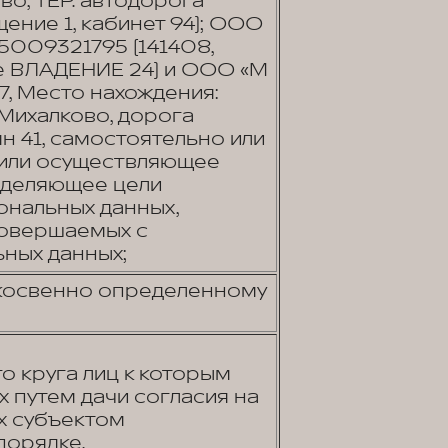
во, ТЕР. автодорога
щение 1, кабинет 94); ООО
5009321795 (141408,
се ВЛАДЕНИЕ 24) и ООО «М
, Место нахождения:
 Михалково, дорога
омн 41, самостоятельно или
/или осуществляющее
еделяющее цели
ональных данных,
совершаемых с
ных данных;
 косвенно определенному
о круга лиц к которым
 путем дачи согласия на
х субъектом
порядке,