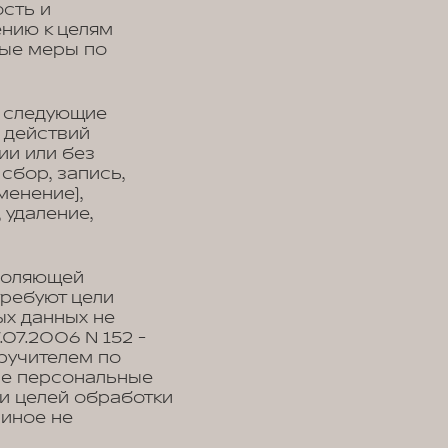
сть и
ению к целям
мые меры по
я следующие
 действий
ии или без
сбор, запись,
менение),
 удаление,
воляющей
требуют цели
ых данных не
07.2006 N 152 -
ручителем по
ые персональные
и целей обработки
 иное не