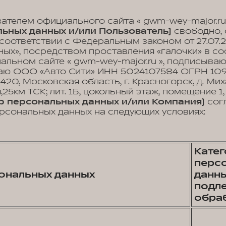
вателем официального сайта « gwm-wey-major.ru
ьных данных и/или Пользователь)
свободно, 
 соответствии с Федеральным законом от 27.07.
ых», посредством проставления «галочки» в с
иальном сайте « gwm-wey-major.ru », подписыва
аю ООО «Авто Сити» ИНН 5024107584 ОГРН 10
3420, Московская область, г. Красногорск, д. Мих
25км ТСК; лит. 1Б, цокольный этаж, помещение 1
р персональных данных и/или Компания)
сог
рсональных данных на следующих условиях:
Кате
перс
ональных данных
данны
подл
обра