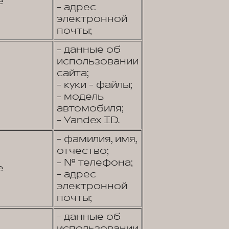
е
- адрес
электронной
почты;
- данные об
использовании
сайта;
- куки - файлы;
- модель
автомобиля;
- Yandex ID.
- фамилия, имя,
отчество;
- № телефона;
е
- адрес
электронной
почты;
- данные об
использовании