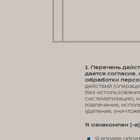
1. Перечень дей
дается согласие
обработки персо
действий (операци
без использования
систематизацию, н
извлечение, испол
удаление, уничтож
Я ознакомлен (-а) 
Я вправе обра