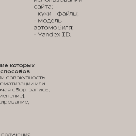
сайта;
- куки - файлы;
- модель
автомобиля;
- Yandex ID.
ние которых
 способов
ли совокупность
томатизации или
чая сбор, запись,
менение),
кирование,
 получения