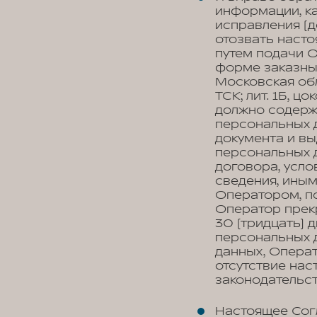
информации, к
исправления (д
отозвать наст
путем подачи 
форме заказны
Московская обл
ТСК; лит. 1Б, ц
должно содерж
персональных д
документа и вы
персональных 
договора, усло
сведения, ины
Оператором, по
Оператор прек
30 (тридцать) 
персональных д
данных, Опера
отсутствие на
законодательс
Настоящее Сог