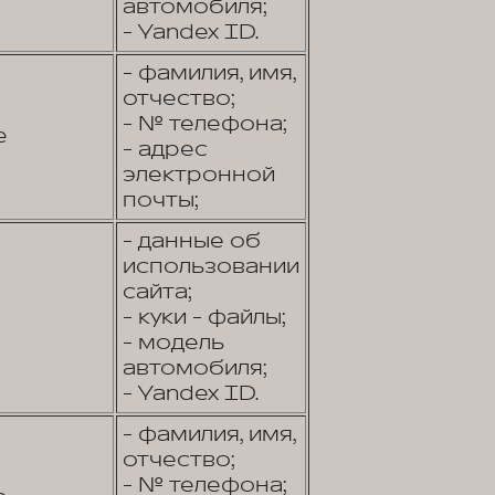
автомобиля;
- Yandex ID.
- фамилия, имя,
отчество;
- № телефона;
е
- адрес
электронной
почты;
- данные об
использовании
сайта;
- куки - файлы;
- модель
автомобиля;
- Yandex ID.
- фамилия, имя,
отчество;
- № телефона;