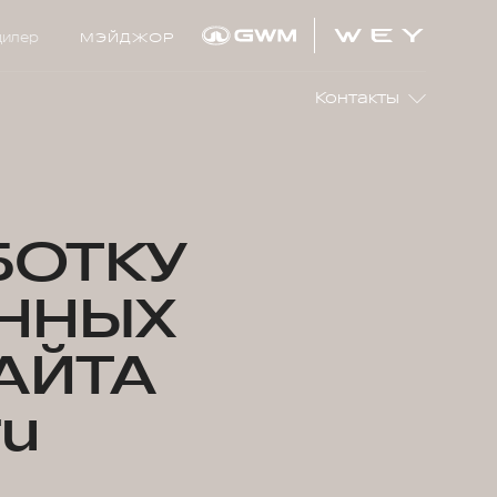
дилер
МЭЙДЖОР
Контакты
БОТКУ
ННЫХ
АЙТА
ru