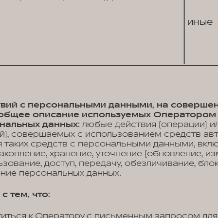
иные
ствий с персональными данными, на соверше
, общее описание используемых Оператором
нальных данных:
любые действия (операции) и
й), совершаемых с использованием средств ав
 таких средств с персональными данными, вклю
акопление, хранение, уточнение (обновление, из
ьзование, доступ, передачу, обезличивание, бло
ение персональных данных.
с тем, что:
титься к Оператору с письменным запросом для