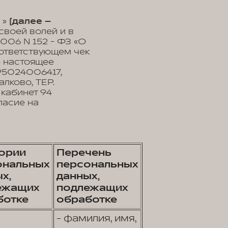
 »
(далее –
своей волей и в
2006 N 152 - ФЗ «О
оответствующем чек
ю настоящее
95024006417,
алково, ТЕР.
, кабинет 94
ласие на
гории
Перечень
ональных
персональных
х,
данных,
ежащих
подлежащих
ботке
обработке
- фамилия, имя,