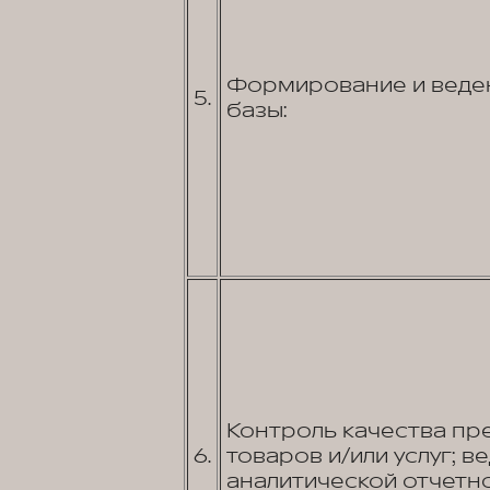
Формирование и веден
5.
базы:
Контроль качества пр
6.
товаров и/или услуг; в
аналитической отчетно