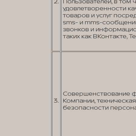
2.
Пользователей, в том 
удовлетворенности к
товаров и услуг посред
sms- и mms-сообщений
звонков и информаци
таких как ВКонтакте, Tel
Совершенствование фу
3.
Компании, техническа
безопасности персона