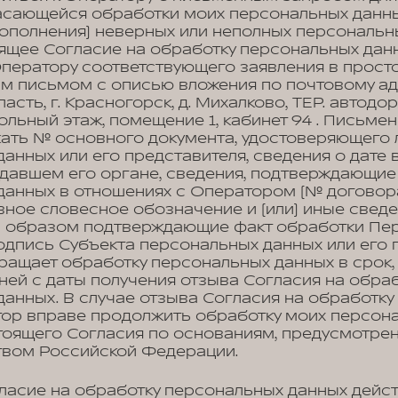
асающейся обработки моих персональных данных
ополнения) неверных или неполных персональн
оящее Согласие на обработку персональных дан
Оператору соответствующего заявления в прост
м письмом с описью вложения по почтовому ад
асть, г. Красногорск, д. Михалково, ТЕР. автодо
окольный этаж, помещение 1, кабинет 94 . Письм
ать № основного документа, удостоверяющего 
анных или его представителя, сведения о дате 
давшем его органе, сведения, подтверждающие
данных в отношениях с Оператором (№ договора
вное словесное обозначение и (или) иные сведе
м образом подтверждающие факт обработки Пе
дпись Субъекта персональных данных или его 
ращает обработку персональных данных в срок
дней с даты получения отзыва Согласия на обра
анных. В случае отзыва Согласия на обработк
тор вправе продолжить обработку моих персон
стоящего Согласия по основаниям, предусмотре
твом Российской Федерации.
ласие на обработку персональных данных дейст