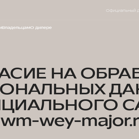
Официальный 
м
Владельцам
О дилере
АСИЕ НА ОБРА
СОНАЛЬНЫХ ДА
ЦИАЛЬНОГО С
wm-wey-major.