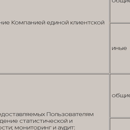
общи
ие Компанией единой клиентской
иные
общи
едоставляемых Пользователям
едение статистической и
сти; мониторинг и аудит: