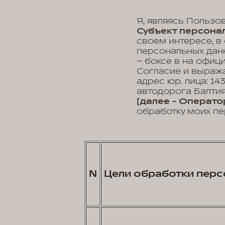
Я, являясь Пользо
Субъект персонал
своем интересе, в
персональных данн
– боксе в на офиц
Согласие и выраж
адрес юр. лица: 14
автодорога Балтия,
(далее - Операто
обработку моих пе
N
Цели обработки перс