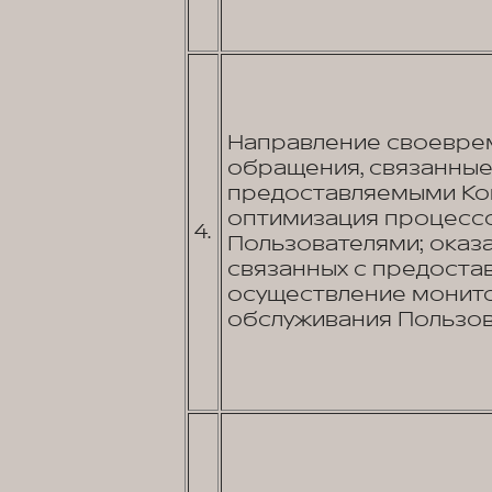
Направление своеврем
обращения, связанные 
предоставляемыми Ком
оптимизация процессо
4.
Пользователями; оказа
связанных с предостав
осуществление монито
обслуживания Пользов