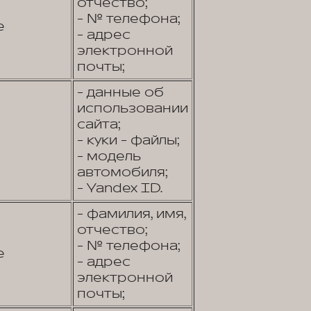
отчество;
- № телефона;
е
- адрес
электронной
почты;
- данные об
использовании
сайта;
- куки - файлы;
- модель
автомобиля;
- Yandex ID.
- фамилия, имя,
отчество;
- № телефона;
е
- адрес
электронной
почты;