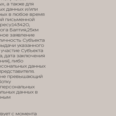
, а также для
ых данных и/или
ных в любое время
ой письменной
ресу:143420,
рога Балтия,25км
енное заявление
личность Субъекта
выдачи указанного
 участие Субъекта
, дата заключения
ния), либо
рсональных данных
представителя.
, не превышающий
ботку
у персональных
альных данных в
нным
вует с момента