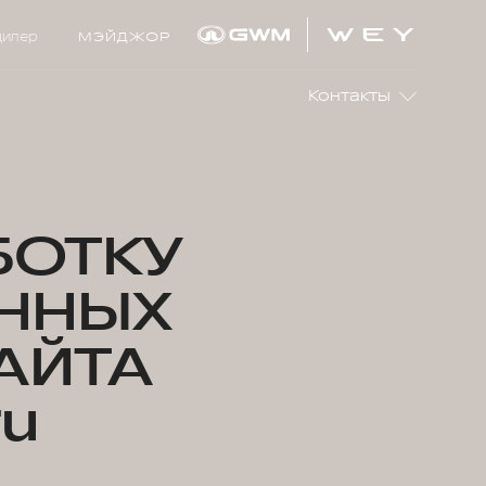
дилер
МЭЙДЖОР
Контакты
БОТКУ
ННЫХ
АЙТА
ru