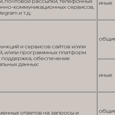
, почтовой рассылки, телефонных
иные
онно-коммуникационных сервисов,
egram и т.д.:
общи
нкций и сервисов сайтов и/или
, и/или программных платформ
я поддержка, обеспечение
льных данных:
иные
общи
енных ответов на запросы и