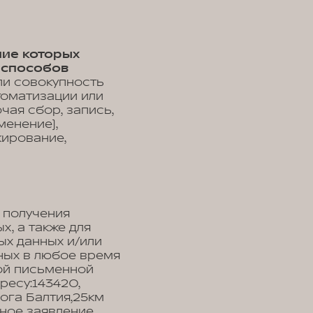
ние которых
 способов
ли совокупность
томатизации или
чая сбор, запись,
менение),
кирование,
 получения
, а также для
ых данных и/или
ных в любое время
ой письменной
ресу:143420,
рога Балтия,25км
енное заявление