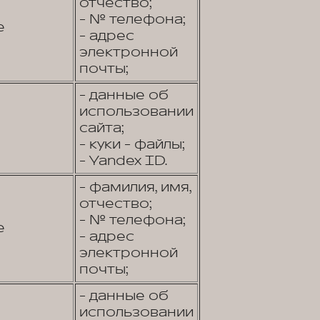
отчество;
- № телефона;
е
- адрес
электронной
почты;
- данные об
использовании
сайта;
- куки - файлы;
- Yandex ID.
- фамилия, имя,
отчество;
- № телефона;
е
- адрес
электронной
почты;
- данные об
использовании