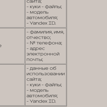
сайта;
- куки - файлы;
- модель
автомобиля;
- Yandex ID.
- фамилия, имя,
отчество;
- № телефона;
е
- адрес
электронной
почты;
- данные об
использовании
сайта;
- куки - файлы;
- модель
автомобиля;
- Yandex ID.