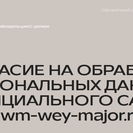
Официальный 
м
Владельцам
О дилере
АСИЕ НА ОБРА
СОНАЛЬНЫХ ДА
ЦИАЛЬНОГО С
wm-wey-major.