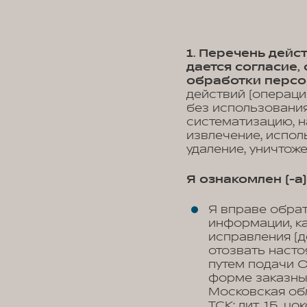
1. Перечень дей
дается согласие
обработки персо
действий (операци
без использования
систематизацию, н
извлечение, испол
удаление, уничтож
Я ознакомлен (-а) 
Я вправе обра
информации, к
исправления (д
отозвать наст
путем подачи 
форме заказны
Московская обл
ТСК; лит. 1Б, ц