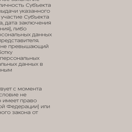
личность Субъекта
выдачи указанного
 участие Субъекта
, дата заключения
ния), либо
рсональных данных
представителя.
, не превышающий
ботку
у персональных
альных данных в
нным
вует с момента
условие не
р имеет право
ой Федерации) или
ого закона от