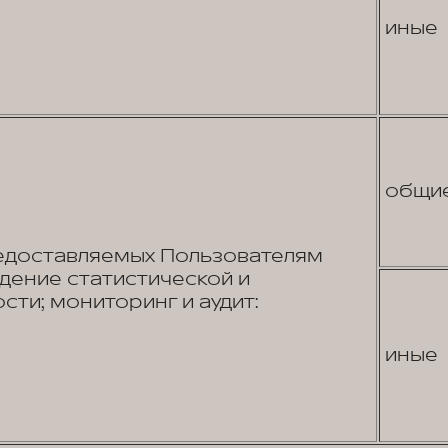
иные
общи
едоставляемых Пользователям
едение статистической и
сти; мониторинг и аудит:
иные