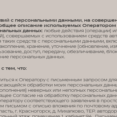
ствий с персональными данными, на соверше
, общее описание используемых Оператором
нальных данных:
любые действия (операции) и
й), совершаемых с использованием средств ав
 таких средств с персональными данными, вклю
акопление, хранение, уточнение (обновление, из
ьзование, доступ, передачу, обезличивание, бло
ение персональных данных.
с тем, что:
титься к Оператору с письменным запросом для
асающейся обработки моих персональных данных
ополнения) неверных или неполных персональн
оящее Согласие на обработку персональных дан
Оператору соответствующего заявления в прост
м письмом с описью вложения по почтовому ад
асть, г. Красногорск, д. Михалково, ТЕР. автодо
окольный этаж, помещение 1, кабинет 94 . Письм