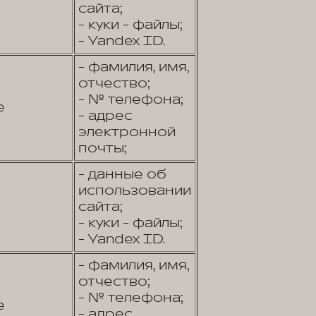
сайта;
- куки - файлы;
- Yandex ID.
- фамилия, имя,
отчество;
- № телефона;
е
- адрес
электронной
почты;
- данные об
использовании
сайта;
- куки - файлы;
- Yandex ID.
- фамилия, имя,
отчество;
- № телефона;
е
- адрес