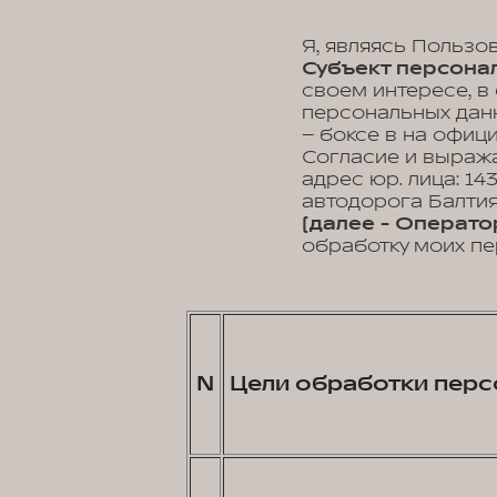
Я, являясь Пользо
Субъект персонал
своем интересе, в
персональных данн
– боксе в на офиц
Согласие и выраж
адрес юр. лица: 14
автодорога Балтия,
(далее - Операто
обработку моих пе
N
Цели обработки перс