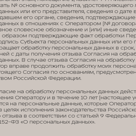
ать № основного документа, удостоверяющего 
анных или его представителя, сведения о дате 
давшем его органе, сведения, подтверждающие
данных в отношениях с Оператором (№ договора
вное словесное обозначение и (или) иные сведе
м образом подтверждающие факт обработки Пе
дпись Субъекта персональных данных или его 
ращает обработку персональных данных в срок
дней с даты получения отзыва Согласия на обра
анных. В случае отзыва Согласия на обработк
тор вправе продолжить обработку моих персон
стоящего Согласия по основаниям, предусмотре
твом Российской Федерации.
ласие на обработку персональных данных дейст
ения Оператору и в течение 10 лет (настоящее 
тся на персональные данные, которые Операто
в целях исполнения законодательства Российск
 отзыва в соответствии со статьей 9 Федеральн
№152-ФЗ «О персональных данных».