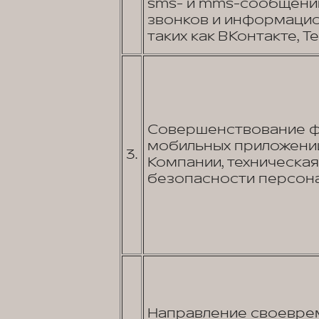
sms- и mms-сообщений
звонков и информаци
таких как ВКонтакте, Tel
Совершенствование фу
мобильных приложений
3.
Компании, техническа
безопасности персона
Направление своеврем