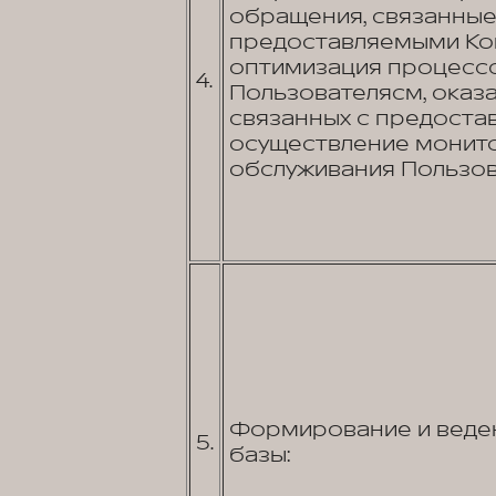
обращения, связанные 
предоставляемыми Ком
оптимизация процессо
4.
Пользователясм, оказа
связанных с предостав
осуществление монито
обслуживания Пользов
Формирование и веден
5.
базы: