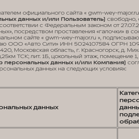
вателем официального сайта « gwm-wey-major.ru
ьных данных и/или Пользователь)
свободно, 
 соответствии с Федеральным законом от 27.07.
ых», посредством проставления «галочки» в с
иальном сайте « gwm-wey-major.ru », подписыва
аю ООО «Авто Сити» ИНН 5024107584 ОГРН 10
3420, Московская область, г. Красногорск, д. Мих
25км ТСК; лит. 1Б, цокольный этаж, помещение 1
р персональных данных и/или Компания)
сог
рсональных данных на следующих условиях:
Кате
перс
ональных данных
данны
подл
обра