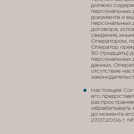
должно содерж
персональных д
документа и вы
персональных 
договора, усло
сведения, ины
Оператором, по
Оператор прек
30 (тридцать) 
персональных д
данных, Опера
отсутствие на
законодательс
Настоящее Сог
его предоставл
распространяе
обрабатывать 
до момента его
27.07.2006 г. 