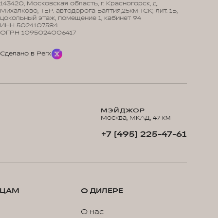
143420, Московская область, г. Красногорск, д.
Михалково, ТЕР. автодорога Балтия,25км ТСК; лит. 1Б,
цокольный этаж, помещение 1, кабинет 94
ИНН 5024107584
ОГРН 1095024006417
Сделано в Perx
МЭЙДЖОР
Москва, МКАД, 47 км
+7 (495) 225-47-61
ЬЦАМ
О ДИЛЕРЕ
О нас