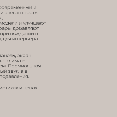
 современный и
и элегантность.
,
модели и улучшают
фары добавляют
 при вождении в
, для интерьера
анель, экран
а: климат-
жем. Премиальная
й звук, а в
подавления.
стиках и ценах