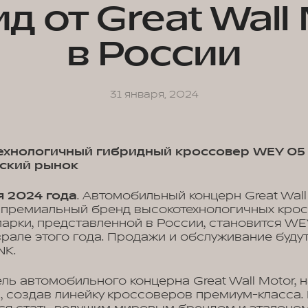
д от Great Wall
в России
31 января, 2024
ехнологичный гибридный кроссовер WEY 05 
йский рынок
я 2024 года
. Автомобильный концерн Great Wall
 премиальный бренд высокотехнологичных крос
арки, представленной в России, становится WE
врале этого года. Продажи и обслуживание буду
NK.
ель автомобильного концерна Great Wall Motor, 
, создав линейку кроссоверов премиум-класса.