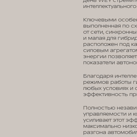
день WEY стремит
интеллектуального
Ключевыми особен
выполненная по с
от сети, синхронн
и малая для гибри
расположен под к
силовым агрегатом
энергии позволяе
показатели автоно
Благодаря интелле
режимов работы г
любых условиях и 
эффективность пр
Полностью незави
управляемости и к
усиливает этот эф
максимально низко
разгона автомобил