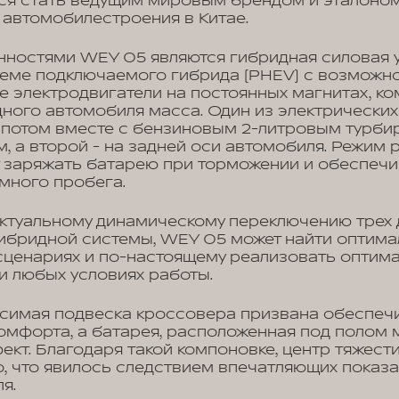
ся стать ведущим мировым брендом и эталоно
 автомобилестроения в Китае.
ностями WEY 05 являются гибридная силовая у
хеме подключаемого гибрида (PHEV) с возможн
ые электродвигатели на постоянных магнитах, ко
дного автомобиля масса. Один из электрически
апотом вместе с бензиновым 2-литровым турб
, а второй - на задней оси автомобиля. Режим 
т заряжать батарею при торможении и обеспеч
много пробега.
ктуальному динамическому переключению трех 
ибридной системы, WEY 05 может найти оптима
сценариях и по-настоящему реализовать оптим
и любых условиях работы.
симая подвеска кроссовера призвана обеспеч
омфорта, а батарея, расположенная под полом 
фект. Благодаря такой компоновке, центр тяжест
, что явилось следствием впечатляющих показа
я.