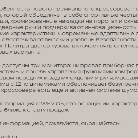
собенность нового премиального кроссовера -
, который объединяет в себе спортивные черты 
ши, хромированные накладки на порогах и окнах
дверные ручки подчеркивают инновационность 
кие характеристики. Современные адаптивные 
и обеспечивают высокий уровень безопасности
. Палитра цветов кузова включает пять оттенков
овых варианта.
 доступны три монитора: цифровая приборная п
стемы и панель управления функциями комфорт
евом передних и задних сидений и руля, масса
ема с 12-ю динамиками обеспечивает безупречны
у кроссовера есть еще и активная система шумо
нформация о WEY 05, его оснащении, характери
а ближе к старту продаж.
 информацией, пожалуйста, обращайтесь:
ank.ru