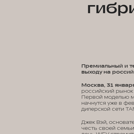
гибри
Премиальный и т
выходу на росси
Москва, 31 январ
российский рынок
Первой моделью м
начнутся уже в фе
дилерской сети TA
Джек Вэй, основат
честь своей семьи