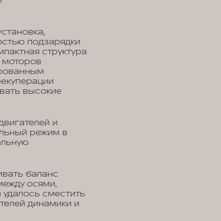
м
становка,
остью подзарядки
мпактная структура
х моторов
ированным
рекуперации
ивать высокие
двигателей и
льный режим в
альную
ивать баланс
между осями,
и удалось сместить
телей динамики и