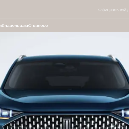
Официальный 
м
Владельцам
О дилере