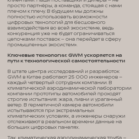
клиентами. Наши поставщики и дилеры – не
просто партнёры, а команда, стоящая с нами
плечом к плечу. В будущем мы должны
полностью использовать возможности
цифровых технологий для бесшовного
взаимодействия во всей экосистеме, ведь
конкуренция уже не будет ограничиваться
цепочками поставок – она перейдет в сферу
промышленных экосистем».
Ключевые технологии: GWM ускоряется на
пути к технологической самостоятельности
В штате центра исследований и разработок
GWM в Китае работают 25 000 инженеров –
каждый четвертый сотрудник компании. В
климатической аэродинамической лаборатории
компании прототипы автомобилей проходят
строгие испытания: жара, ливни и ураганный
ветер. В герметичной камере автомобили
испытываются при экстремальных
климатических условиях, а инженеры снаружи
отслеживают в реальном времени данные на
больших цифровых панелях.
Так, климатическая аэродинамическая труба –