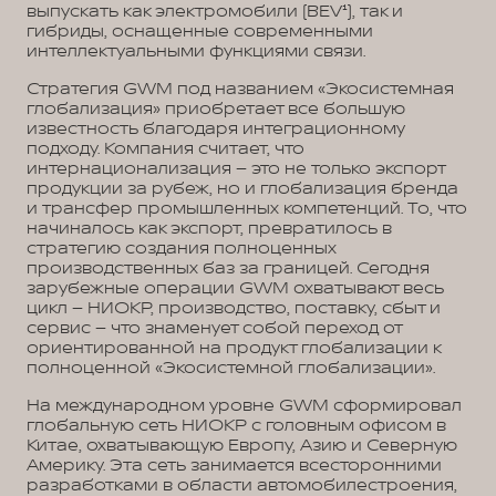
выпускать как электромобили (BEV¹), так и
гибриды, оснащенные современными
интеллектуальными функциями связи.
Стратегия GWM под названием «Экосистемная
глобализация» приобретает все большую
известность благодаря интеграционному
подходу. Компания считает, что
интернационализация – это не только экспорт
продукции за рубеж, но и глобализация бренда
и трансфер промышленных компетенций. То, что
начиналось как экспорт, превратилось в
стратегию создания полноценных
производственных баз за границей. Сегодня
зарубежные операции GWM охватывают весь
цикл – НИОКР, производство, поставку, сбыт и
сервис – что знаменует собой переход от
ориентированной на продукт глобализации к
полноценной «Экосистемной глобализации».
На международном уровне GWM сформировал
глобальную сеть НИОКР с головным офисом в
Китае, охватывающую Европу, Азию и Северную
Америку. Эта сеть занимается всесторонними
разработками в области автомобилестроения,