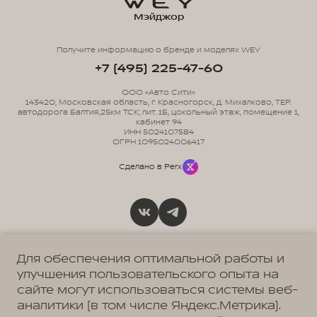
Мэйджор
Получите информацию о бренде и моделях WEY
+7 (495) 225-47-60
ООО «Авто Сити»
143420, Московская область, г. Красногорск, д. Михалково, ТЕР.
автодорога Балтия,25км ТСК; лит. 1Б, цокольный этаж, помещение 1,
кабинет 94
ИНН 5024107584
ОГРН 1095024006417
Сделано в Perx
Политика обработки персональных данных
Пользовательское соглашение
Для обеспечения оптимальной работы и
Согласие на коммуникацию
улучшения пользовательского опыта на
Согласие на предоставление персональных данных третьим лицам
Согласие на обработку ПД
сайте могут использоваться системы веб-
аналитики (в том числе Яндекс.Метрика).