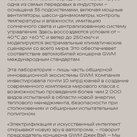
одна из самых передовых в индустрии –
оснащена 35 подсистемами, включая мощные
вентиляторы, шасси-динамометры, контроль
температуры и влажности, имитацию
солнечного света и централизованную систему
управления. Здесь воссоздаются условия от –
40 °C до +60 °C и ветер до 250 км/ч и
моделируются экстремальные климатические
сценарии со всего мира. Это обеспечивает
соответствие автомобилей концерна GWM
международным стандартам.
Эта лаборатория – лишь часть обширной
инновационной экосистемы GWM. Компания
инвестировала почти 10 млрд юаней в создание
современного комплекса мирового класса с
возможностью проведения более чем 2 000
видов испытаний в области новой энергии,
теплового менеджмента, безопасности при
столкновениях и обширным испытательным
полигоном.
«Электрификация и искусственный интеллект
открывают новую эру в автопроме, – говорит
председатель концерна GWM Джек Вэй. – Мы