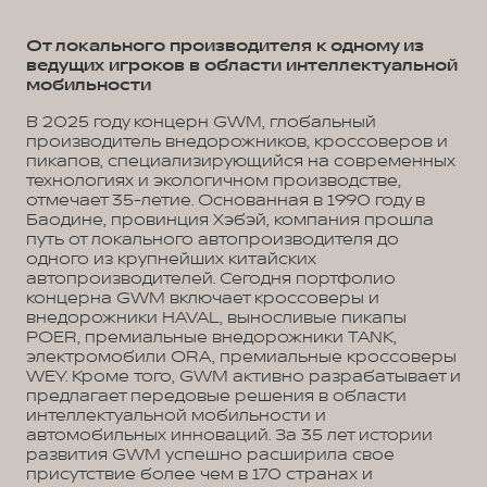
От локального производителя к одному из
ведущих игроков в области интеллектуальной
мобильности
В 2025 году концерн GWM, глобальный
производитель внедорожников, кроссоверов и
пикапов, специализирующийся на современных
технологиях и экологичном производстве,
отмечает 35-летие. Основанная в 1990 году в
Баодине, провинция Хэбэй, компания прошла
путь от локального автопроизводителя до
одного из крупнейших китайских
автопроизводителей. Сегодня портфолио
концерна GWM включает кроссоверы и
внедорожники HAVAL, выносливые пикапы
POER, премиальные внедорожники TANK,
электромобили ORA, премиальные кроссоверы
WEY. Кроме того, GWM активно разрабатывает и
предлагает передовые решения в области
интеллектуальной мобильности и
автомобильных инноваций. За 35 лет истории
развития GWM успешно расширила свое
присутствие более чем в 170 странах и