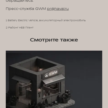
обращайтесь:
Пресс-служба GWM
pr@haval.ru
1 Battery Electric Vehicle, аккумуляторный электромобиль
2 Районг НЕВ Плэнт
Смотрите также