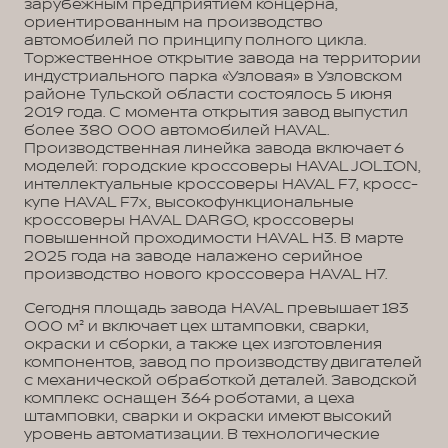
зарубежным предприятием концерна,
ориентированным на производство
автомобилей по принципу полного цикла.
Торжественное открытие завода на территории
индустриального парка «Узловая» в Узловском
районе Тульской области состоялось 5 июня
2019 года. С момента открытия завод выпустил
более 380 000 автомобилей HAVAL.
Производственная линейка завода включает 6
моделей: городские кроссоверы HAVAL JOLION,
интеллектуальные кроссоверы HAVAL F7, кросс-
купе HAVAL F7x, высокофункциональные
кроссоверы HAVAL DARGO, кроссоверы
повышенной проходимости HAVAL H3. В марте
2025 года на заводе налажено серийное
производство нового кроссовера HAVAL H7.
Сегодня площадь завода HAVAL превышает 183
000 м² и включает цех штамповки, сварки,
окраски и сборки, а также цех изготовления
компонентов, завод по производству двигателей
с механической обработкой деталей. Заводской
комплекс оснащен 364 роботами, а цеха
штамповки, сварки и окраски имеют высокий
уровень автоматизации. В технологические