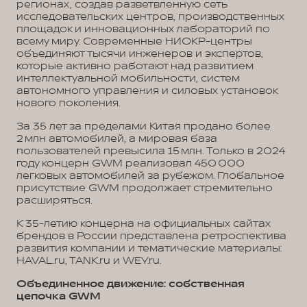
регионах, создав разветвленную сеть
исследовательских центров, производственных
площадок и инновационных лабораторий по
всему миру. Современные НИОКР-центры
объединяют тысячи инженеров и экспертов,
которые активно работают над развитием
интеллектуальной мобильности, систем
автономного управления и силовых установок
нового поколения.
За 35 лет за пределами Китая продано более
2 млн автомобилей, а мировая база
пользователей превысила 15 млн. Только в 2024
году концерн GWM реализовал 450 000
легковых автомобилей за рубежом. Глобальное
присутствие GWM продолжает стремительно
расширяться.
К 35-летию концерна на официальных сайтах
брендов в России представлена ретроспектива
развития компании и тематические материалы:
HAVAL.ru, TANK.ru и WEY.ru.
Объединенное движение: собственная
цепочка GWM