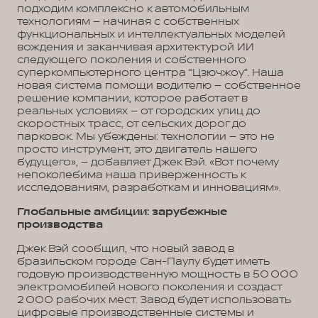
подходим комплексно к автомобильным
технологиям – начиная с собственных
функциональных и интеллектуальных моделей
вождения и заканчивая архитектурой ИИ
следующего поколения и собственного
суперкомпьютерного центра “Цзючжоу”. Наша
новая система помощи водителю – собственное
решение компании, которое работает в
реальных условиях – от городских улиц до
скоростных трасс, от сельских дорог до
парковок. Мы убеждены: технологии – это не
просто инструмент, это двигатель нашего
будущего», – добавляет Джек Вэй. «Вот почему
непоколебима наша приверженность к
исследованиям, разработкам и инновациям».
Глобальные амбиции: зарубежные
производства
Джек Вэй сообщил, что новый завод в
бразильском городе Сан-Паулу будет иметь
годовую производственную мощность в 50 000
электромобилей нового поколения и создаст
2 000 рабочих мест. Завод будет использовать
цифровые производственные системы и