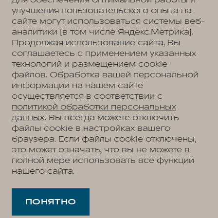
Для обеспечения оптимальной работы и
Согласие на коммуникацию
улучшения пользовательского опыта на
Согласие на предоставление персональных данных третьим лицам
Согласие на обработку ПД
сайте могут использоваться системы веб-
аналитики (в том числе Яндекс.Метрика).
Продолжая использование сайта, Вы
соглашаетесь с применением указанных
МЭЙДЖОР
Москва, Новорижское шоссе, 9 км от МКАД
технологий и размещением cookie-
+7 (495) 225-47-60
файлов. Обработка вашей персональной
МЭЙДЖОР
информации на нашем сайте
Москва, Ленинградское ш., д. 23
+7 (495) 225-47-59
осуществляется в соответствии с
МЭЙДЖОР
политикой обработки персональных
Москва, МКАД, 47 км
+7 (495) 225-47-61
данных
. Вы всегда можете отключить
файлы cookie в настройках вашего
браузера. Если файлы cookie отключены,
это может означать, что вы не можете в
АВТОМОБИЛИ В НАЛИЧИИ
полной мере использовать все функции
МОДЕЛЬНЫЙ РЯД
нашего сайта.
WEY 05
ПОКУПАТЕЛЯМ
WEY 07
Модельный ряд
WEY 80 Премиум
ВЛАДЕЛЬЦАМ
WEY 05
WEY 80 Премиум Лаундж
Сервис
ПОНЯТНО
WEY 07
О ДИЛЕРЕ
Запись на сервис
WEY 80
О нас
Калькулятор ТО
35 лет GWM