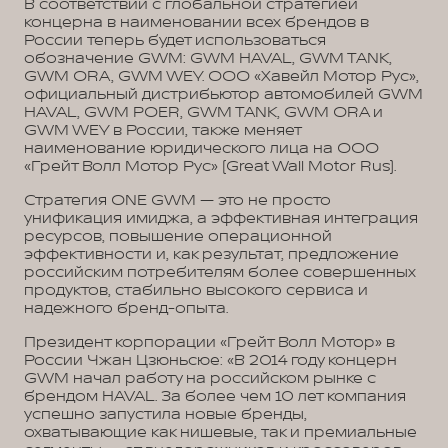
В соответствии с глобальной стратегией
концерна в наименовании всех брендов в
России теперь будет использоваться
обозначение GWM: GWM HAVAL, GWM TANK,
GWM ORA, GWM WEY. ООО «Хавейл Мотор Рус»,
официальный дистрибьютор автомобилей GWM
HAVAL, GWM POER, GWM TANK, GWM ORA и
GWM WEY в России, также меняет
наименование юридического лица на ООО
«Грейт Волл Мотор Рус» (Great Wall Motor Rus).
Стратегия ONE GWM — это не просто
унификация имиджа, а эффективная интеграция
ресурсов, повышение операционной
эффективности и, как результат, предложение
российским потребителям более совершенных
продуктов, стабильно высокого сервиса и
надежного бренд-опыта.
Президент корпорации «Грейт Волл Мотор» в
России Чжан Цзюньсюе: «В 2014 году концерн
GWM начал работу на российском рынке с
брендом HAVAL. За более чем 10 лет компания
успешно запустила новые бренды,
охватывающие как нишевые, так и премиальные