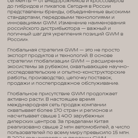
сегменты — от внедорожников и кроссоверов
до гибридов и пикапов. Сегодня в России
представлены бренды, объединённые высокими
стандартами, передовыми технологиями и
инновациями GWM. Изменение наименования
российского дистрибьютора — важный и
логичный шаг для укрепления позиций GWM в
России».
Глобальная стратегия GWM — это не просто
экспорт продуктов и технологий. В основе
стратегии глобализации GWM — расширение
экосистемы за рубежом, охватывающее научно-
исследовательские и опытно-конструкторские
работы, производство, цепочку поставок,
продажи и послепродажное обслуживание.
Глобальное присутствие GWM продолжает
активно расти. В настоящее время
международная сеть продаж компании
охватывает более 170 стран и регионов и
насчитывает свыше 1 400 зарубежных
дилерских центров. За пределами Китая
реализовано свыше 2 млн автомобилей, а число
пользователей по всему миру превысило 15 млн.