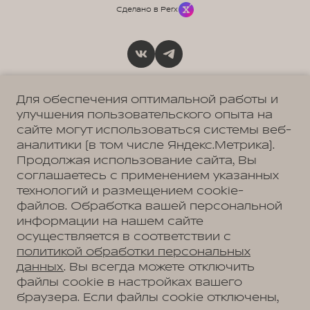
Сделано в Perx
Политика обработки персональных данных
Пользовательское соглашение
Для обеспечения оптимальной работы и
Согласие на коммуникацию
улучшения пользовательского опыта на
Согласие на предоставление персональных данных третьим лицам
Согласие на обработку ПД
сайте могут использоваться системы веб-
аналитики (в том числе Яндекс.Метрика).
Продолжая использование сайта, Вы
соглашаетесь с применением указанных
МЭЙДЖОР
Москва, Новорижское шоссе, 9 км от МКАД
технологий и размещением cookie-
+7 (495) 225-47-60
файлов. Обработка вашей персональной
МЭЙДЖОР
информации на нашем сайте
Москва, Ленинградское ш., д. 23
+7 (495) 225-47-59
осуществляется в соответствии с
МЭЙДЖОР
политикой обработки персональных
Москва, МКАД, 47 км
+7 (495) 225-47-61
данных
. Вы всегда можете отключить
файлы cookie в настройках вашего
браузера. Если файлы cookie отключены,