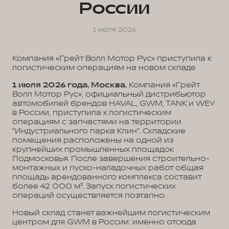
России
1 июля 2026
Компания «Грейт Волл Мотор Рус» приступила к
логистическим операциям на новом складе
1 июля 2026 года, Москва.
Компания «Грейт
Волл Мотор Рус», официальный дистрибьютор
автомобилей брендов HAVAL, GWM, TANK и WEY
в России, приступила к логистическим
операциям с запчастями на территории
“Индустриального парка Клин”. Складские
помещения расположены на одной из
крупнейших промышленных площадок
Подмосковья. После завершения строительно-
монтажных и пуско-наладочных работ общая
площадь арендованного комплекса составит
более 42 000 м². Запуск логистических
операций осуществляется поэтапно.
Новый склад станет важнейшим логистическим
центром для GWM в России: именно отсюда