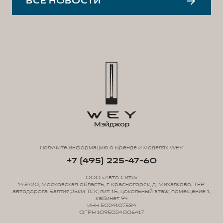
ВСЕ НОВОСТИ
Мэйджор
Получите информацию о бренде и моделях WEY
+7 (495) 225-47-60
ООО «Авто Сити»
143420, Московская область, г. Красногорск, д. Михалково, ТЕР.
автодорога Балтия,25км ТСК; лит. 1Б, цокольный этаж, помещение 1,
кабинет 94
ИНН 5024107584
ОГРН 1095024006417