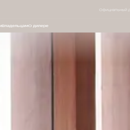
Официальный 
м
Владельцам
О дилере