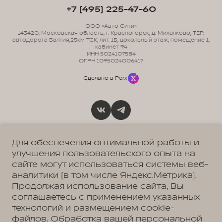
+7 (495) 225-47-60
ООО «Авто Сити»
143420, Московская область, г. Красногорск, д. Михалково, ТЕР.
автодорога Балтия,25км ТСК; лит. 1Б, цокольный этаж, помещение 1,
кабинет 94
ИНН 5024107584
ОГРН 1095024006417
Сделано в Perx
Политика обработки персональных данных
Пользовательское соглашение
Для обеспечения оптимальной работы и
Согласие на коммуникацию
улучшения пользовательского опыта на
Согласие на предоставление персональных данных третьим лицам
Согласие на обработку ПД
сайте могут использоваться системы веб-
аналитики (в том числе Яндекс.Метрика).
Продолжая использование сайта, Вы
соглашаетесь с применением указанных
МЭЙДЖОР
Москва, Новорижское шоссе, 9 км от МКАД
технологий и размещением cookie-
+7 (495) 225-47-60
файлов. Обработка вашей персональной
МЭЙДЖОР